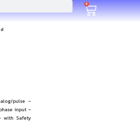
0
rd
nalog/pulse –
phase input –
 with Safety