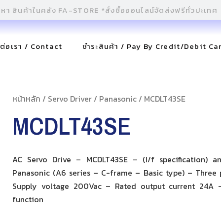
ดต่อเรา / Contact
ชำระสินค้า / Pay By Credit/Debit Ca
หน้าหลัก
/
Servo Driver
/
Panasonic
/ MCDLT43SE
MCDLT43SE
AC Servo Drive – MCDLT43SE – (I/f specification) a
Panasonic (A6 series – C-frame – Basic type) – Three 
Supply voltage 200Vac – Rated output current 24A –
function