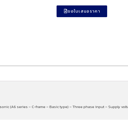
ขอใบเสนอราคา
asonic (A6 series – C-frame – Basic type) – Three phase input – Supply vol