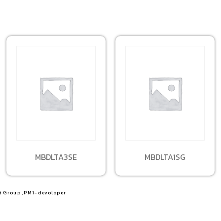
MBDLTA3SE
MBDLTA1SG
G Group ,PM1-devoloper​