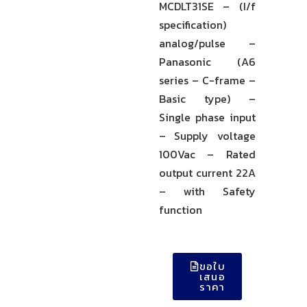
MCDLT31SE – (I/f
specification)
analog/pulse –
Panasonic (A6
series – C-frame –
Basic type) –
Single phase input
– Supply voltage
100Vac – Rated
output current 22A
– with Safety
function
ขอใบ
เสนอ
ราคา