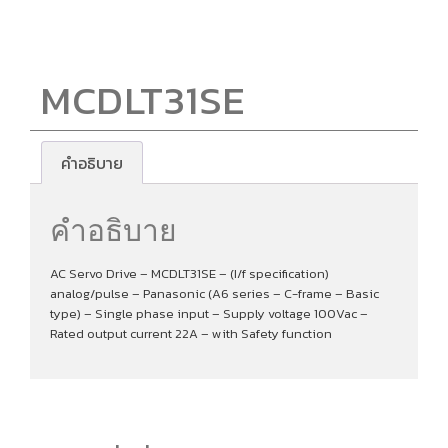
MCDLT31SE
คำอธิบาย
คำอธิบาย
AC Servo Drive – MCDLT31SE – (I/f specification)
analog/pulse – Panasonic (A6 series – C-frame – Basic
type) – Single phase input – Supply voltage 100Vac –
Rated output current 22A – with Safety function