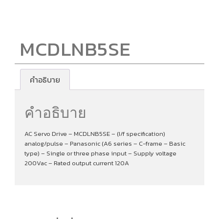
MCDLNB5SE
คำอธิบาย
คำอธิบาย
AC Servo Drive – MCDLNB5SE – (I/f specification)
analog/pulse – Panasonic (A6 series – C-frame – Basic
type) – Single or three phase input – Supply voltage
200Vac – Rated output current 120A