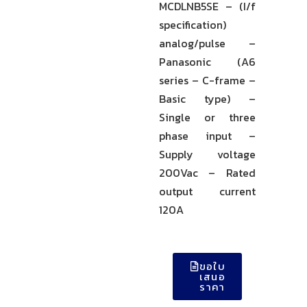
MCDLNB5SE – (I/f
specification)
analog/pulse –
Panasonic (A6
series – C-frame –
Basic type) –
Single or three
phase input –
Supply voltage
200Vac – Rated
output current
120A
ขอใบ
เสนอ
ราคา