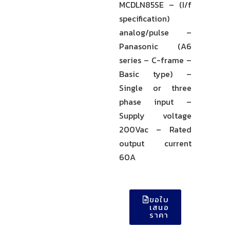
MCDLN85SE – (I/f
specification)
analog/pulse –
Panasonic (A6
series – C-frame –
Basic type) –
Single or three
phase input –
Supply voltage
200Vac – Rated
output current
60A
ขอใบ
เสนอ
ราคา