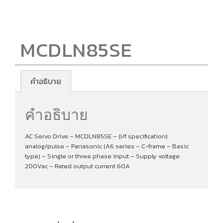
MCDLN85SE
คำอธิบาย
คำอธิบาย
AC Servo Drive – MCDLN85SE – (I/f specification)
analog/pulse – Panasonic (A6 series – C-frame – Basic
type) – Single or three phase input – Supply voltage
200Vac – Rated output current 60A