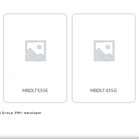
MBDLT53SE
MBDLT43SG
G Group ,PM1-devoloper​