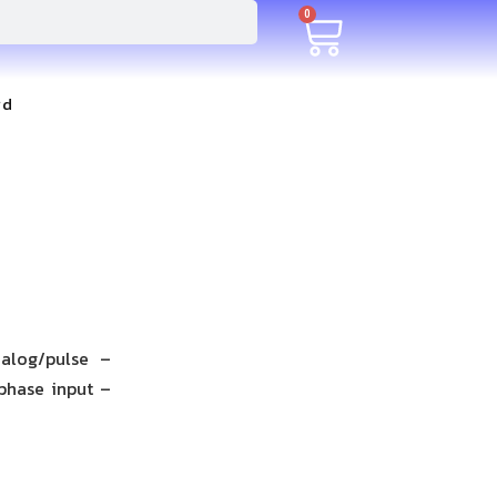
0
rd
nalog/pulse –
phase input –