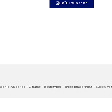
ขอใบเสนอราคา
asonic (A6 series – C-frame – Basic type) – Three phase input – Supply vo