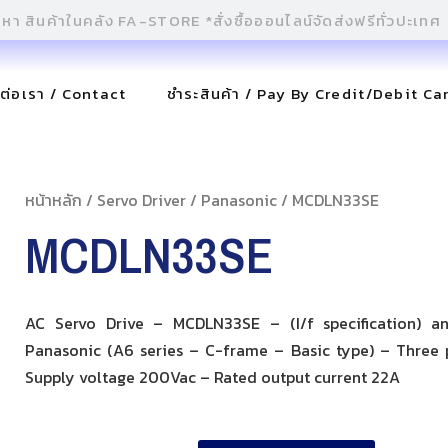
ดต่อเรา / Contact
ชำระสินค้า / Pay By Credit/Debit Ca
หน้าหลัก
/
Servo Driver
/
Panasonic
/ MCDLN33SE
MCDLN33SE
AC Servo Drive – MCDLN33SE – (I/f specification) a
Panasonic (A6 series – C-frame – Basic type) – Three 
Supply voltage 200Vac – Rated output current 22A