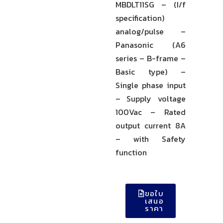
MBDLT11SG – (I/f
specification)
analog/pulse –
Panasonic (A6
series – B-frame –
Basic type) –
Single phase input
– Supply voltage
100Vac – Rated
output current 8A
– with Safety
function
ขอใบ
เสนอ
ราคา