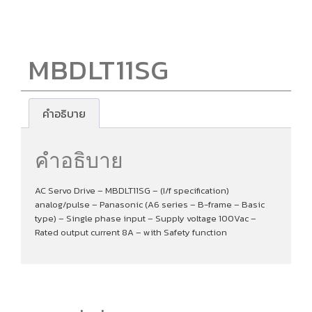
MBDLT11SG
คำอธิบาย
คำอธิบาย
AC Servo Drive – MBDLT11SG – (I/f specification)
analog/pulse – Panasonic (A6 series – B-frame – Basic
type) – Single phase input – Supply voltage 100Vac –
Rated output current 8A – with Safety function