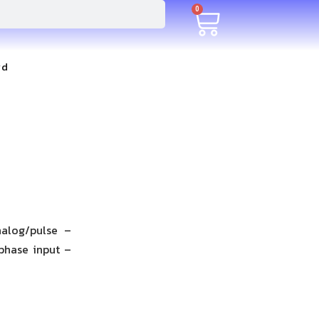
0
rd
nalog/pulse –
phase input –