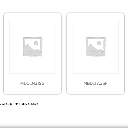
MDDLN31SG
MBDLTA3SF
G Group ,PM1-devoloper​