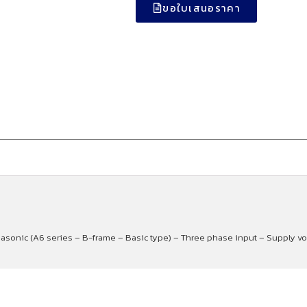
ขอใบเสนอราคา
nasonic (A6 series – B-frame – Basic type) – Three phase input – Supply v