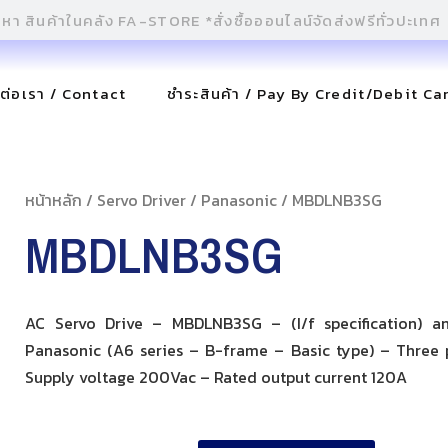
ดต่อเรา / Contact
ชำระสินค้า / Pay By Credit/Debit Ca
หน้าหลัก
/
Servo Driver
/
Panasonic
/ MBDLNB3SG
MBDLNB3SG
AC Servo Drive – MBDLNB3SG – (I/f specification) a
Panasonic (A6 series – B-frame – Basic type) – Three 
Supply voltage 200Vac – Rated output current 120A