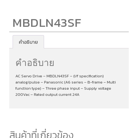
MBDLN43SF
คำอธิบาย
คำอธิบาย
AC Servo Drive – MBDLN43SF – (I/f specification)
analog/pulse – Panasonic (A6 series – B-frame – Multi
function type) – Three phase input – Supply voltage
200Vac – Rated output current 24A
สินค้าที่เกี่ยวข้อง