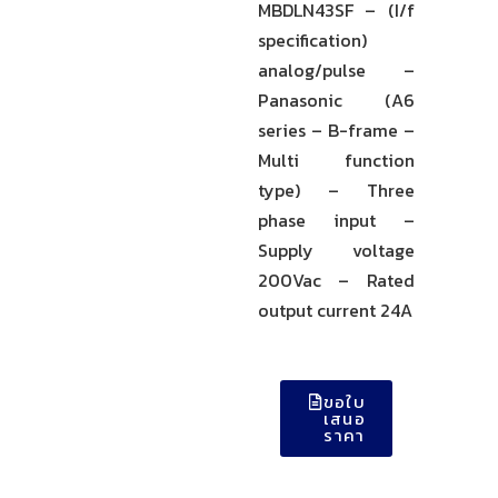
MBDLN43SF – (I/f
specification)
analog/pulse –
Panasonic (A6
series – B-frame –
Multi function
type) – Three
phase input –
Supply voltage
200Vac – Rated
output current 24A
ขอใบ
เสนอ
ราคา