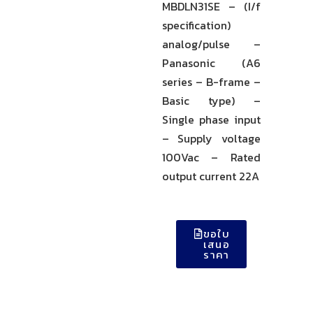
MBDLN31SE – (I/f
specification)
analog/pulse –
Panasonic (A6
series – B-frame –
Basic type) –
Single phase input
– Supply voltage
100Vac – Rated
output current 22A
ขอใบ
เสนอ
ราคา