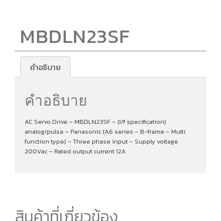
MBDLN23SF
คำอธิบาย
คำอธิบาย
AC Servo Drive – MBDLN23SF – (I/f specification)
analog/pulse – Panasonic (A6 series – B-frame – Multi
function type) – Three phase input – Supply voltage
200Vac – Rated output current 12A
สินค้าที่เกี่ยวข้อง