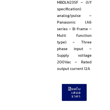
MBDLN23SF – (I/f
specification)
analog/pulse –
Panasonic (A6
series – B-frame –
Multi function
type) – Three
phase input –
Supply voltage
200Vac – Rated
output current 12A
ขอใบ
เสนอ
ราคา