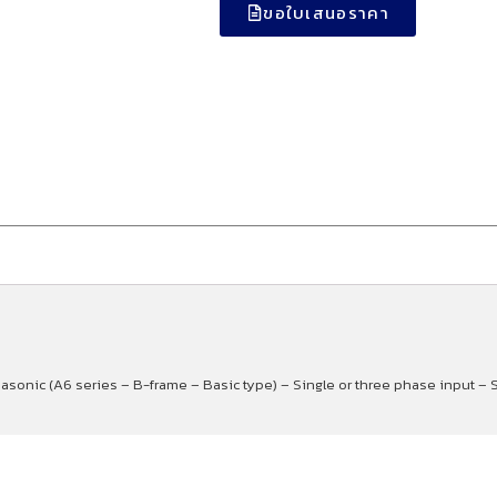
ขอใบเสนอราคา
asonic (A6 series – B-frame – Basic type) – Single or three phase input –