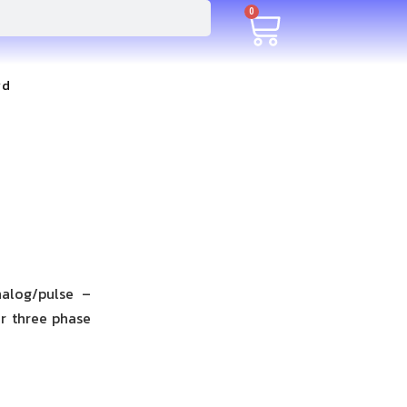
0
rd
nalog/pulse –
r three phase
A