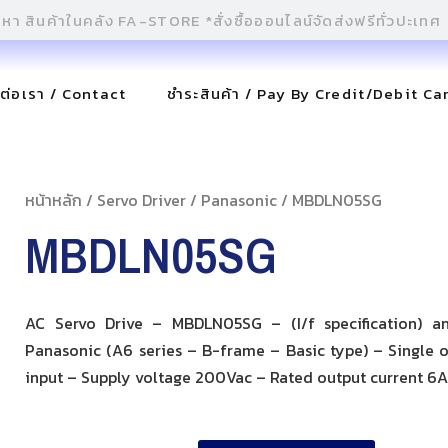
ดต่อเรา / Contact
ชำระสินค้า / Pay By Credit/Debit Ca
หน้าหลัก
/
Servo Driver
/
Panasonic
/ MBDLN05SG
MBDLN05SG
AC Servo Drive – MBDLN05SG – (I/f specification) a
Panasonic (A6 series – B-frame – Basic type) – Single o
input – Supply voltage 200Vac – Rated output current 6