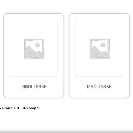
MBDLT83SF
MBDLT53SE
G Group ,PM1-devoloper​