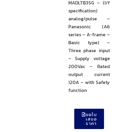
MADLTB3SG – (I/f
specification)
analog/pulse –
Panasonic (A6
series – A-frame –
Basic type) –
Three phase input
– Supply voltage
200Vac – Rated
output current
120A – with Safety
function
ขอใบ
เสนอ
ราคา