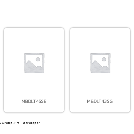
MBDLT45SE
MBDLT43SG
G Group ,PM1-devoloper​