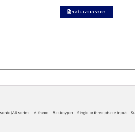
ขอใบเสนอราคา
asonic (A6 series – A-frame – Basic type) – Single or three phase input – S