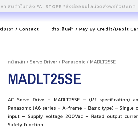
ดต่อเรา / Contact
ชำระสินค้า / Pay By Credit/Debit Ca
หน้าหลัก
/
Servo Driver
/
Panasonic
/ MADLT25SE
MADLT25SE
AC Servo Drive – MADLT25SE – (I/f specification) a
Panasonic (A6 series – A-frame – Basic type) – Single o
input – Supply voltage 200Vac – Rated output curre
Safety function