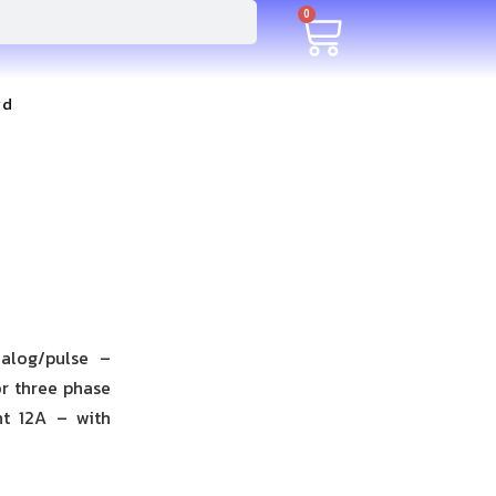
0
rd
nalog/pulse –
r three phase
nt 12A – with