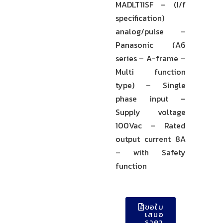
MADLT11SF – (I/f
specification)
analog/pulse –
Panasonic (A6
series – A-frame –
Multi function
type) – Single
phase input –
Supply voltage
100Vac – Rated
output current 8A
– with Safety
function
ขอใบ
เสนอ
ราคา