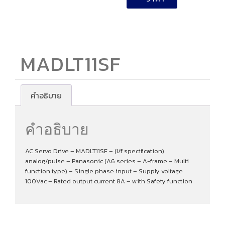
MADLT11SF
คำอธิบาย
คำอธิบาย
AC Servo Drive – MADLT11SF – (I/f specification)
analog/pulse – Panasonic (A6 series – A-frame – Multi
function type) – Single phase input – Supply voltage
100Vac – Rated output current 8A – with Safety function