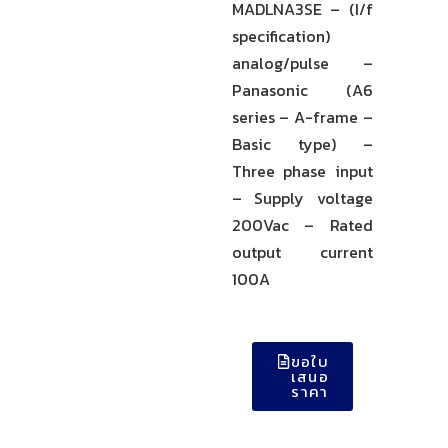
MADLNA3SE – (I/f
specification)
analog/pulse –
Panasonic (A6
series – A-frame –
Basic type) –
Three phase input
– Supply voltage
200Vac – Rated
output current
100A
ขอใบ
เสนอ
ราคา