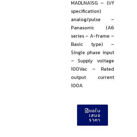
MADLNA1SG – (I/f
specification)
analog/pulse –
Panasonic (A6
series – A-frame –
Basic type) –
Single phase input
– Supply voltage
100Vac – Rated
output current
100A
ขอใบ
เสนอ
ราคา