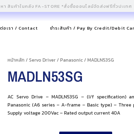
ดต่อเรา / Contact
ชำระสินค้า / Pay By Credit/Debit Ca
หน้าหลัก
/
Servo Driver
/
Panasonic
/ MADLN53SG
MADLN53SG
AC Servo Drive – MADLN53SG – (I/f specification) a
Panasonic (A6 series – A-frame – Basic type) – Three 
Supply voltage 200Vac – Rated output current 40A