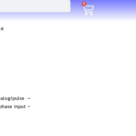
0
rd
nalog/pulse –
phase input –