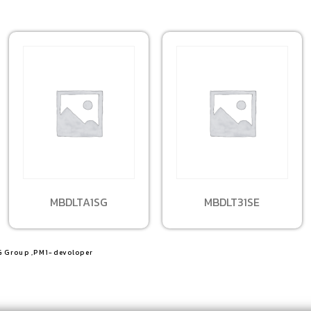
MBDLTA1SG
MBDLT31SE
G Group ,PM1-devoloper​