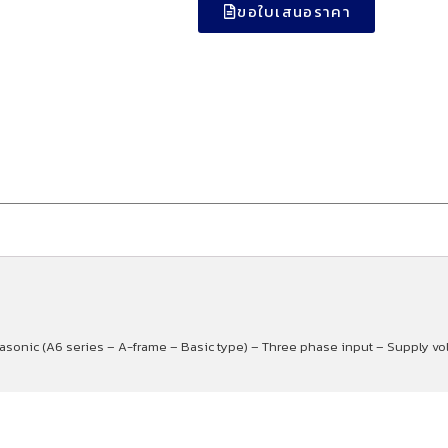
ขอใบเสนอราคา
nasonic (A6 series – A-frame – Basic type) – Three phase input – Supply v