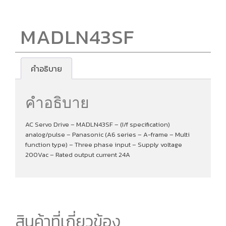
MADLN43SF
คำอธิบาย
คำอธิบาย
AC Servo Drive – MADLN43SF – (I/f specification)
analog/pulse – Panasonic (A6 series – A-frame – Multi
function type) – Three phase input – Supply voltage
200Vac – Rated output current 24A
สินค้าที่เกี่ยวข้อง