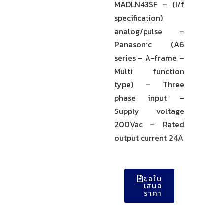
MADLN43SF – (I/f
specification)
analog/pulse –
Panasonic (A6
series – A-frame –
Multi function
type) – Three
phase input –
Supply voltage
200Vac – Rated
output current 24A
ขอใบ
เสนอ
ราคา