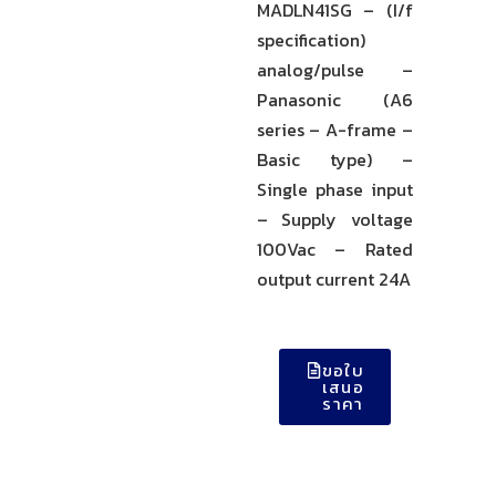
MADLN41SG – (I/f
specification)
analog/pulse –
Panasonic (A6
series – A-frame –
Basic type) –
Single phase input
– Supply voltage
100Vac – Rated
output current 24A
ขอใบ
เสนอ
ราคา