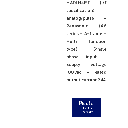
MADLN41SF – (I/f
specification)
analog/pulse –
Panasonic (A6
series – A-frame –
Multi function
type) – Single
phase input –
Supply voltage
100Vac – Rated
output current 24A
ขอใบ
เสนอ
ราคา