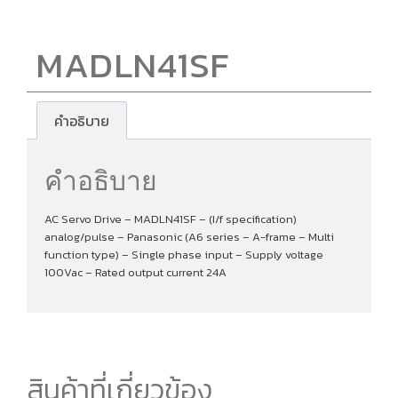
MADLN41SF
คำอธิบาย
คำอธิบาย
AC Servo Drive – MADLN41SF – (I/f specification)
analog/pulse – Panasonic (A6 series – A-frame – Multi
function type) – Single phase input – Supply voltage
100Vac – Rated output current 24A
สินค้าที่เกี่ยวข้อง