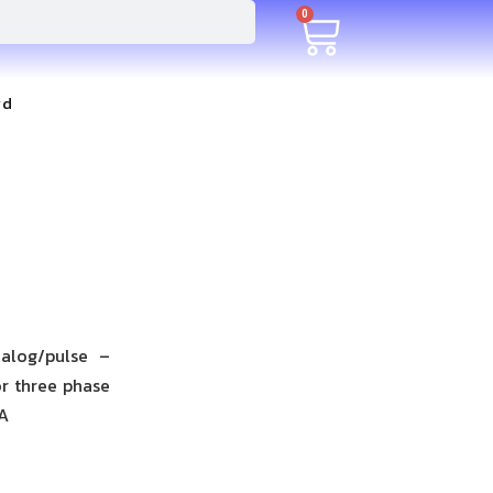
0
rd
nalog/pulse –
r three phase
2A