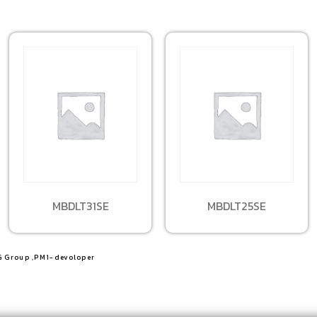
MBDLT31SE
MBDLT25SE
G Group ,PM1-devoloper​