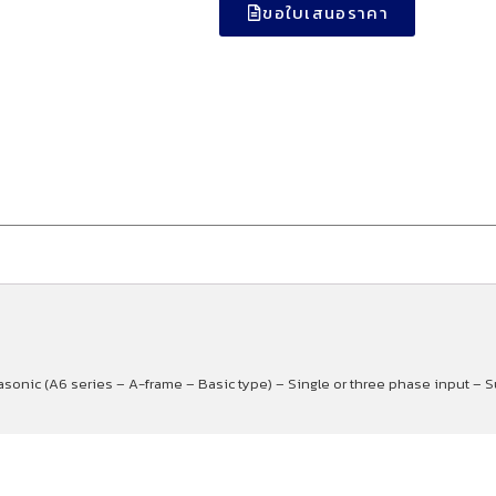
ขอใบเสนอราคา
asonic (A6 series – A-frame – Basic type) – Single or three phase input – 