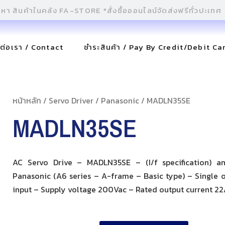
ดต่อเรา / Contact
ชำระสินค้า / Pay By Credit/Debit Ca
หน้าหลัก
/
Servo Driver
/
Panasonic
/ MADLN35SE
MADLN35SE
AC Servo Drive – MADLN35SE – (I/f specification) a
Panasonic (A6 series – A-frame – Basic type) – Single o
input – Supply voltage 200Vac – Rated output current 2