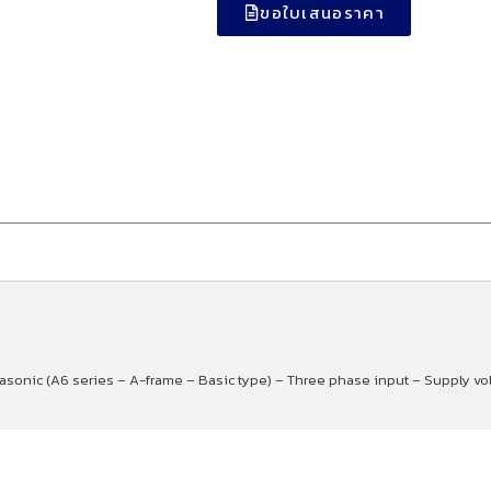
ขอใบเสนอราคา
nasonic (A6 series – A-frame – Basic type) – Three phase input – Supply vo