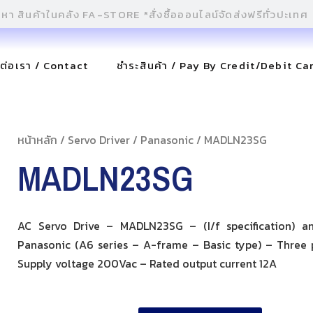
ดต่อเรา / Contact
ชำระสินค้า / Pay By Credit/Debit Ca
หน้าหลัก
/
Servo Driver
/
Panasonic
/ MADLN23SG
MADLN23SG
AC Servo Drive – MADLN23SG – (I/f specification) a
Panasonic (A6 series – A-frame – Basic type) – Three 
Supply voltage 200Vac – Rated output current 12A