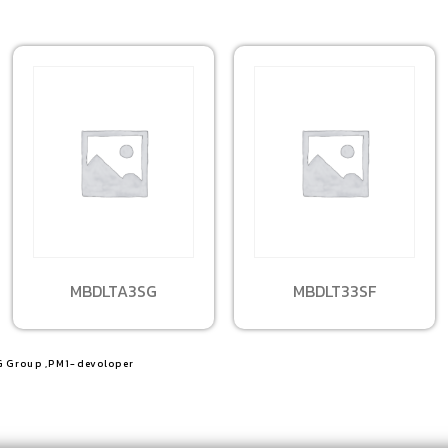
MBDLTA3SG
MBDLT33SF
G Group ,PM1-devoloper​