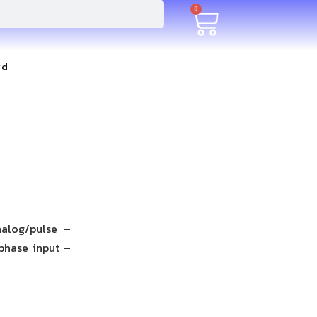
0
rd
nalog/pulse –
phase input –