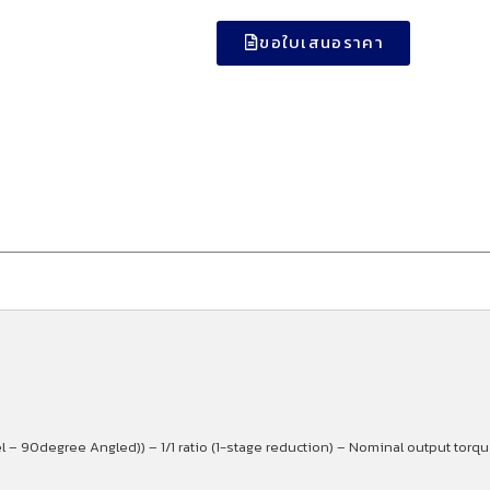
ขอใบเสนอราคา
 90degree Angled)) – 1/1 ratio (1-stage reduction) – Nominal output torqu