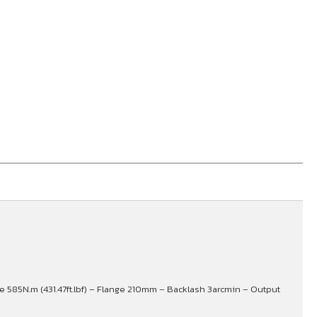
e 585N.m (431.47ft.lbf) – Flange 210mm – Backlash 3arcmin – Output