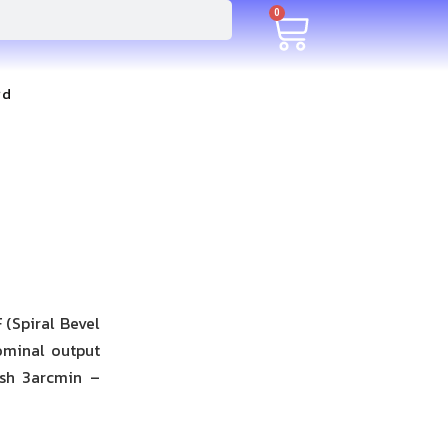
0
rd
(Spiral Bevel
ominal output
ash 3arcmin –