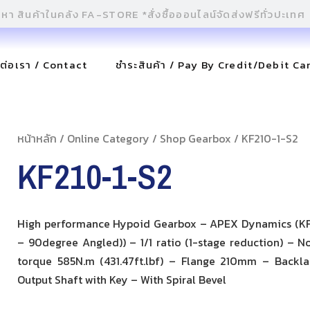
ดต่อเรา / Contact
ชำระสินค้า / Pay By Credit/Debit Ca
หน้าหลัก
/
Online Category
/
Shop Gearbox
/ KF210-1-S2
KF210-1-S2
High performance Hypoid Gearbox – APEX Dynamics (KF 
– 90degree Angled)) – 1/1 ratio (1-stage reduction) – N
torque 585N.m (431.47ft.lbf) – Flange 210mm – Backl
Output Shaft with Key – With Spiral Bevel