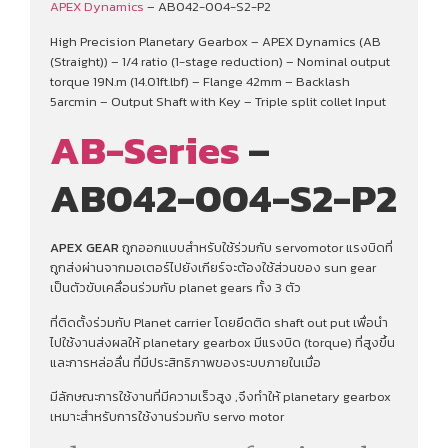
APEX Dynamics
– AB042-004-S2-P2
High Precision Planetary Gearbox – APEX Dynamics (AB
(Straight)) – 1/4 ratio (1-stage reduction) – Nominal output
torque 19N.m (14.01ft.lbf) – Flange 42mm – Backlash
5arcmin – Output Shaft with Key – Triple split collet Input
AB-Series
–
AB042-004-S2-P2
APEX GEAR
ถูกออกแบบสำหรับใช้ร่วมกับ servomotor แรงบิดที่
ถูกส่งผ่านจากมอเตอร์ไปยังเกียร์จะต้องใช้ส่วนของ sun gear
เป็นตัวขับเคลื่อนร่วมกับ planet gears ทั้ง 3 ตัว
ที่ติดตั้งร่วมกับ Planet carrier โดยยึดติด shaft out put เพื่อนํา
ไปใช้งานส่งผลให้ planetary gearbox มีแรงบิด (torque) ที่สูงขึ้น
และการหล่อลื่น ที่มีประสิทธิภาพของระบบภายในเมื่อ
มีลักษณะการใช้งานที่มีความเร็วสูง ,จึงทําให้ planetary gearbox
เหมาะสำหรับการใช้งานร่วมกับ servo motor