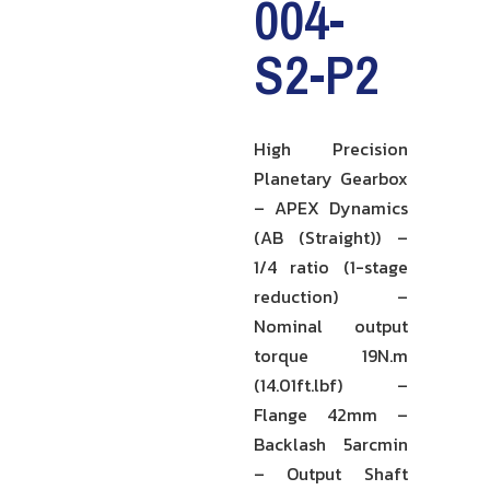
004-
S2-P2
High Precision
Planetary Gearbox
– APEX Dynamics
(AB (Straight)) –
1/4 ratio (1-stage
reduction) –
Nominal output
torque 19N.m
(14.01ft.lbf) –
Flange 42mm –
Backlash 5arcmin
– Output Shaft