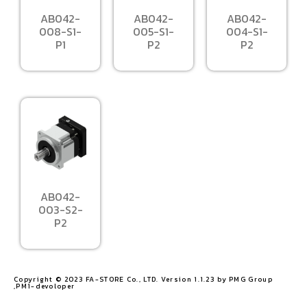
AB042-
AB042-
AB042-
008-S1-
005-S1-
004-S1-
P1
P2
P2
AB042-
003-S2-
P2
Copyright © 2023 FA-STORE Co., LTD. Version 1.1.23 by PMG Group
,PM1-devoloper​