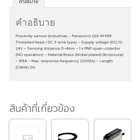
คำอธิบาย
คำอธิบาย
Proximity sensor (Inductive) – Panasonic (GX-M M18
Threaded Head / DC 3-wire type) – Supply voltage (DC) 12-
24V – Sensing distance 0-4mm – 1 x PNP open-collector
(NO operation) – Material Brass (Nickel plated) (Enclosure)
– IP68 – Max. response frequency 2000Hz – Length
(Cable) 2m
สินค้าที่เกี่ยวข้อง