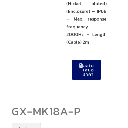
(Nickel plated)
(Enclosure) – IP68
– Max. response
frequency
2000Hz – Length
(Cable) 2m
ขอใบ
เสนอ
ราคา
GX-MK18A-P