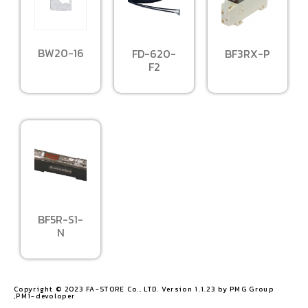
BW20-16
FD-620-
BF3RX-P
F2
BF5R-S1-
N
Copyright © 2023 FA-STORE Co., LTD. Version 1.1.23 by PMG Group
,PM1-devoloper​