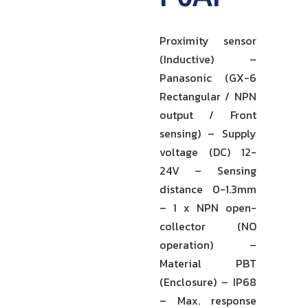
Proximity sensor
(Inductive) –
Panasonic (GX-6
Rectangular / NPN
output / Front
sensing) – Supply
voltage (DC) 12-
24V – Sensing
distance 0-1.3mm
– 1 x NPN open-
collector (NO
operation) –
Material PBT
(Enclosure) – IP68
– Max. response