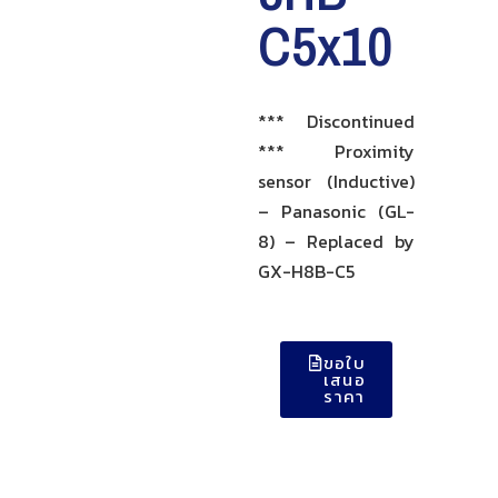
C5x10
*** Discontinued
*** Proximity
sensor (Inductive)
– Panasonic (GL-
8) – Replaced by
GX-H8B-C5
ขอใบ
เสนอ
ราคา