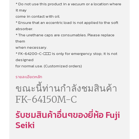
* Do not use this product in a vacuum or a location where
it may
come in contact with oil.
* Ensure that an eccentric load is not applied to the soft
absorber.
* The urethane caps are consumables. Please replace
them
when necessary.
* FK-64200-C-□□□ is only for emergency stop; it is not
designed
for normal use. (Customized orders)
รายละเอียดหลัก
ขณะนี้ท่านกำลังชมสินค้า
FK-64150M-C
รับชมสินค้าอื่นๆของยี่ห้อ Fuji
Seiki