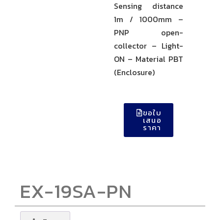
Sensing distance
1m / 1000mm –
PNP open-
collector – Light-
ON – Material PBT
(Enclosure)
ขอใบ
เสนอ
ราคา
EX-19SA-PN