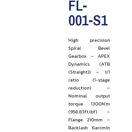
FL-
001-S1
High precision
Spiral Bevel
Gearbox – APEX
Dynamics (ATB
(Straight)) – 1/1
ratio (1-stage
reduction) –
Nominal output
torque 1300N.m
(958.83ft.lbf) –
Flange 210mm –
Backlash 6arcmin