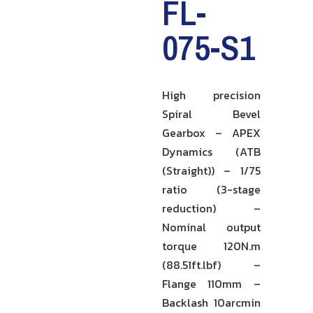
FL-
075-S1
High precision
Spiral Bevel
Gearbox – APEX
Dynamics (ATB
(Straight)) – 1/75
ratio (3-stage
reduction) –
Nominal output
torque 120N.m
(88.51ft.lbf) –
Flange 110mm –
Backlash 10arcmin