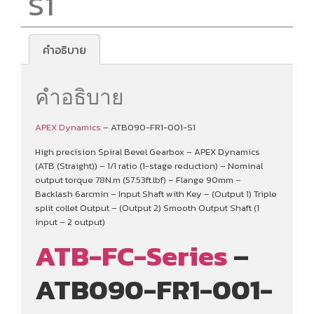
S1
คำอธิบาย
คำอธิบาย
APEX Dynamics
– ATB090-FR1-001-S1
High precision Spiral Bevel Gearbox – APEX Dynamics
(ATB (Straight)) – 1/1 ratio (1-stage reduction) – Nominal
output torque 78N.m (57.53ft.lbf) – Flange 90mm –
Backlash 6arcmin – Input Shaft with Key – (Output 1) Triple
split collet Output – (Output 2) Smooth Output Shaft (1
input – 2 output)
ATB-FC-Series
–
ATB090-FR1-001-