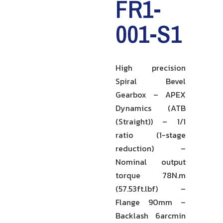
FR1-
001-S1
High precision
Spiral Bevel
Gearbox – APEX
Dynamics (ATB
(Straight)) – 1/1
ratio (1-stage
reduction) –
Nominal output
torque 78N.m
(57.53ft.lbf) –
Flange 90mm –
Backlash 6arcmin