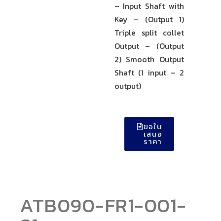
– Input Shaft with
Key – (Output 1)
Triple split collet
Output – (Output
2) Smooth Output
Shaft (1 input – 2
output)
ขอใบ
เสนอ
ราคา
ATB090-FR1-001-