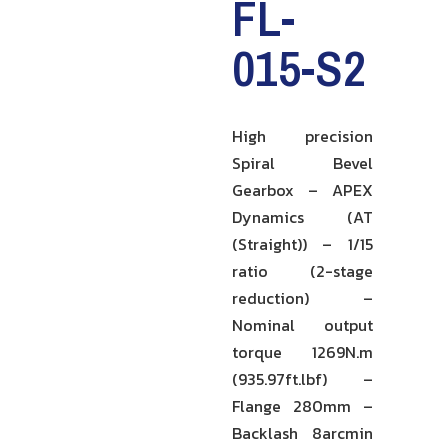
FL-
015-S2
High precision
Spiral Bevel
Gearbox – APEX
Dynamics (AT
(Straight)) – 1/15
ratio (2-stage
reduction) –
Nominal output
torque 1269N.m
(935.97ft.lbf) –
Flange 280mm –
Backlash 8arcmin