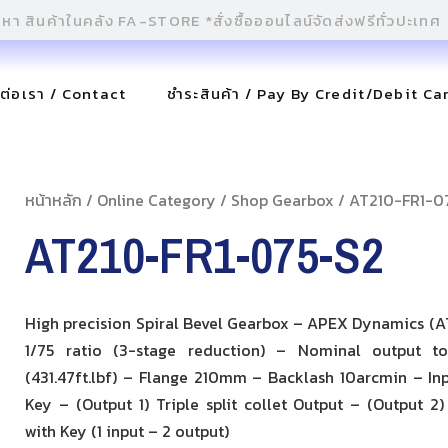
ดต่อเรา / Contact
ชำระสินค้า / Pay By Credit/Debit Ca
หน้าหลัก
/
Online Category
/
Shop Gearbox
/ AT210-FR1-0
AT210-FR1-075-S2
High precision Spiral Bevel Gearbox – APEX Dynamics (AT
1/75 ratio (3-stage reduction) – Nominal output t
(431.47ft.lbf) – Flange 210mm – Backlash 10arcmin – Inp
Key – (Output 1) Triple split collet Output – (Output 2
with Key (1 input – 2 output)