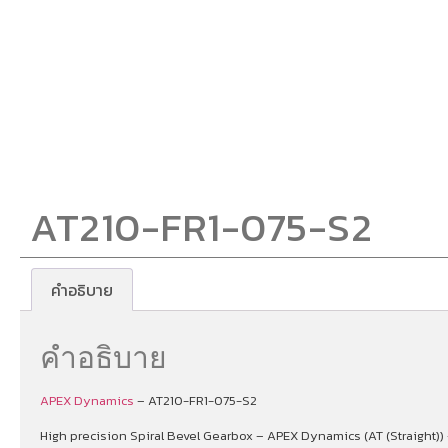
AT210-FR1-075-S2
คำอธิบาย
คำอธิบาย
APEX Dynamics
– AT210-FR1-075-S2
High precision Spiral Bevel Gearbox – APEX Dynamics (AT (Straight)) 