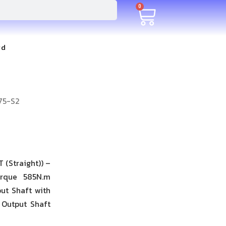
0
rd
75-S2
 (Straight)) –
orque 585N.m
ut Shaft with
) Output Shaft