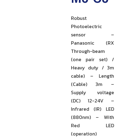
Robust
Photoelectric
sensor –
Panasonic (RX
Through-beam
(one pair set) /
Heavy duty / 3m
cable) – Length
(Cable) 3m –
Supply voltage
(DC) 12-24V –
Infrared (IR) LED
(880nm) – With
Red LED
(operation)