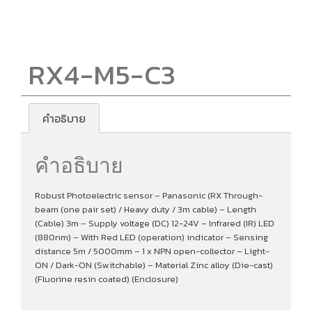
RX4-M5-C3
คำอธิบาย
คำอธิบาย
Robust Photoelectric sensor – Panasonic (RX Through-
beam (one pair set) / Heavy duty / 3m cable) – Length
(Cable) 3m – Supply voltage (DC) 12-24V – Infrared (IR) LED
(880nm) – With Red LED (operation) indicator – Sensing
distance 5m / 5000mm – 1 x NPN open-collector – Light-
ON / Dark-ON (Switchable) – Material Zinc alloy (Die-cast)
(Fluorine resin coated) (Enclosure)