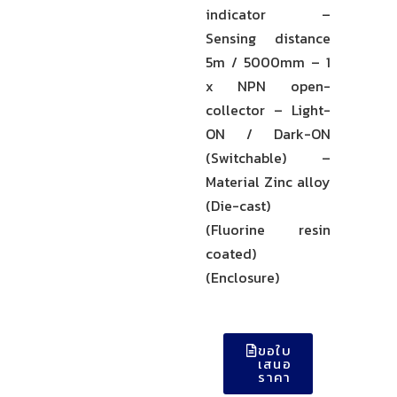
indicator –
Sensing distance
5m / 5000mm – 1
x NPN open-
collector – Light-
ON / Dark-ON
(Switchable) –
Material Zinc alloy
(Die-cast)
(Fluorine resin
coated)
(Enclosure)
ขอใบ
เสนอ
ราคา