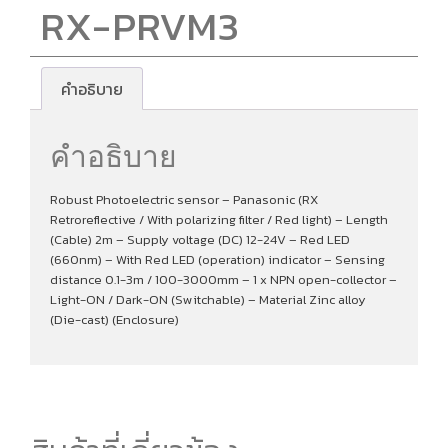
RX-PRVM3
คำอธิบาย
คำอธิบาย
Robust Photoelectric sensor – Panasonic (RX
Retroreflective / With polarizing filter / Red light) – Length
(Cable) 2m – Supply voltage (DC) 12-24V – Red LED
(660nm) – With Red LED (operation) indicator – Sensing
distance 0.1-3m / 100-3000mm – 1 x NPN open-collector –
Light-ON / Dark-ON (Switchable) – Material Zinc alloy
(Die-cast) (Enclosure)