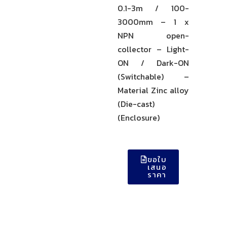
0.1-3m / 100-
3000mm – 1 x
NPN open-
collector – Light-
ON / Dark-ON
(Switchable) –
Material Zinc alloy
(Die-cast)
(Enclosure)
ขอใบ
เสนอ
ราคา