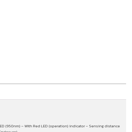
LED (950nm) – With Red LED (operation) indicator – Sensing distance
Enclosure)