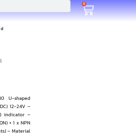
0
rd
5
610 U-shaped
(DC) 12-24V –
) indicator –
ON) + 1 x NPN
s) – Material