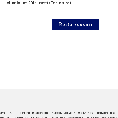
Aluminium (Die-cast) (Enclosure)
ขอใบเสนอราคา
-beam) – Length (Cable) 1m – Supply voltage (DC) 12-24V – Infrared (IR) 
dark-ON) – Light-ON + Dark-ON (2 outputs) – Material Aluminium (Die-cast) (