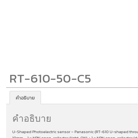
RT-610-50-C5
คำอธิบาย
คำอธิบาย
U-Shaped Photoelectric sensor – Panasonic (RT-610 U-shaped through
10mm – 1 x NPN open-collector (light-ON) + 1 x NPN open-collector (