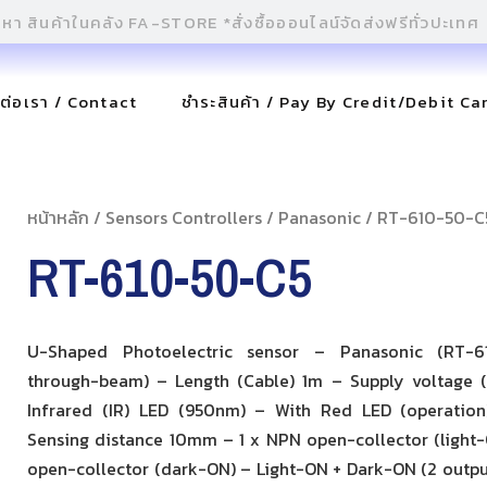
ดต่อเรา / Contact
ชำระสินค้า / Pay By Credit/Debit Ca
หน้าหลัก
/
Sensors Controllers
/
Panasonic
/ RT-610-50-C
RT-610-50-C5
U-Shaped Photoelectric sensor – Panasonic (RT-
through-beam) – Length (Cable) 1m – Supply voltage 
Infrared (IR) LED (950nm) – With Red LED (operation
Sensing distance 10mm – 1 x NPN open-collector (light-
open-collector (dark-ON) – Light-ON + Dark-ON (2 output