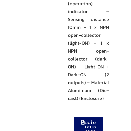
(operation)
indicator –
Sensing distance
10mm – 1 x NPN
open-collector
(light-ON) + 1 x
NPN open-
collector (dark-
ON) – Light-ON +
Dark-ON (2
outputs) – Material
Aluminium (Die-
cast) (Enclosure)
ขอใบ
เสนอ