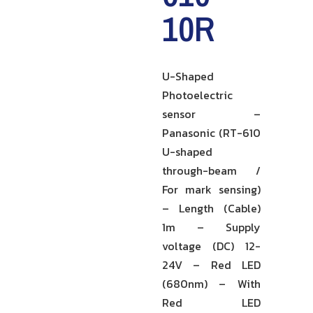
10R
U-Shaped
Photoelectric
sensor –
Panasonic (RT-610
U-shaped
through-beam /
For mark sensing)
– Length (Cable)
1m – Supply
voltage (DC) 12-
24V – Red LED
(680nm) – With
Red LED