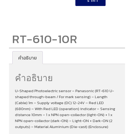
ราคา
RT-610-10R
คำอธิบาย
คำอธิบาย
U-Shaped Photoelectric sensor – Panasonic (RT-610 U-
shaped through-beam / For mark sensing) – Length
(Cable) 1m – Supply voltage (DC) 12-24V – Red LED
(680nm) – With Red LED (operation) indicator – Sensing
distance 10mm – 1 x NPN open-collector (light-ON) + 1 x
NPN open-collector (dark-ON) – Light-ON + Dark-ON (2
outputs) – Material Aluminium (Die-cast) (Enclosure)