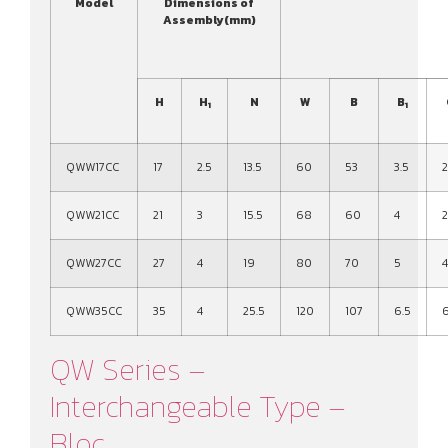
Model
Dimensions of
Assembly(mm)
H
H
N
W
B
B
1
1
QWW17CC
17
2.5
13.5
60
53
3.5
QWW21CC
21
3
15.5
68
60
4
QWW27CC
27
4
19
80
70
5
QWW35CC
35
4
25.5
120
107
6.5
QW Series –
Interchangeable Type –
Bloc