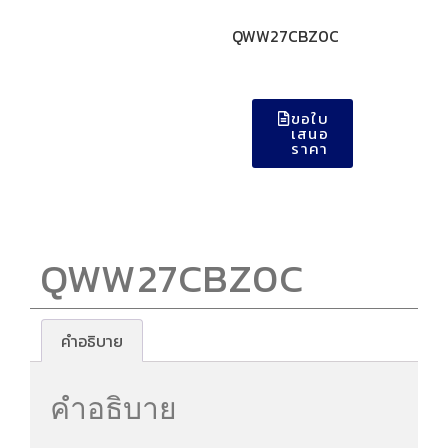
QWW27CBZ0C
ขอใบ
เสนอ
ราคา
QWW27CBZ0C
คำอธิบาย
คำอธิบาย