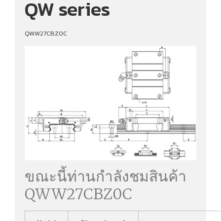
QW series
QWW27CBZ0C
ขณะนี้ท่านกำลังชมสินค้า
QWW27CBZ0C