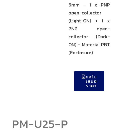
6mm – 1 x PNP
open-collector
(Light-ON) + 1 x
PNP open-
collector (Dark-
ON) – Material PBT
(Enclosure)
ขอใบ
เสนอ
ราคา
PM-U25-P