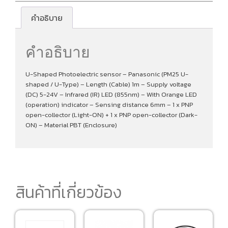
คำอธิบาย
คำอธิบาย
U-Shaped Photoelectric sensor – Panasonic (PM25 U-
shaped / U-Type) – Length (Cable) 1m – Supply voltage
(DC) 5-24V – Infrared (IR) LED (855nm) – With Orange LED
(operation) indicator – Sensing distance 6mm – 1 x PNP
open-collector (Light-ON) + 1 x PNP open-collector (Dark-
ON) – Material PBT (Enclosure)
สินค้าที่เกี่ยวข้อง