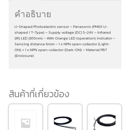
คำอธิบาย
U-Shaped Photoelectric sensor – Panasonic (PM65 U-
shaped / T-Type) – Supply voltage (DC) 5-24V – Infrared
(IR) LED (855nm) – With Orange LED (operation) indicator –
Sensing distance 6mm – 1 x NPN open-collector (Light-
ON) + 1 x NPN open-collector (Dark-ON) – Material PBT
(Enclosure)
สินค้าที่เกี่ยวข้อง