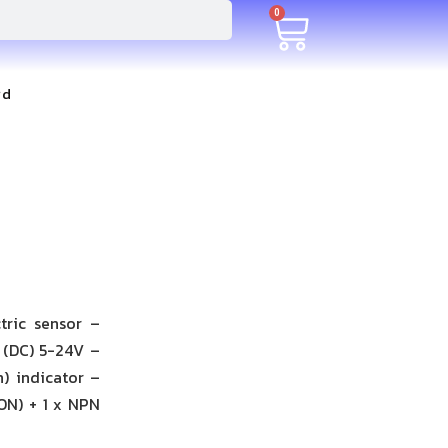
0
rd
tric sensor –
 (DC) 5-24V –
) indicator –
ON) + 1 x NPN