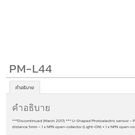
PM-L44
คำอธิบาย
คำอธิบาย
***Discontinued (March 2017) *** U-Shaped Photoelectric sensor – P
distance 5mm – 1 x NPN open-collector (Light-ON) + 1 x NPN open-co