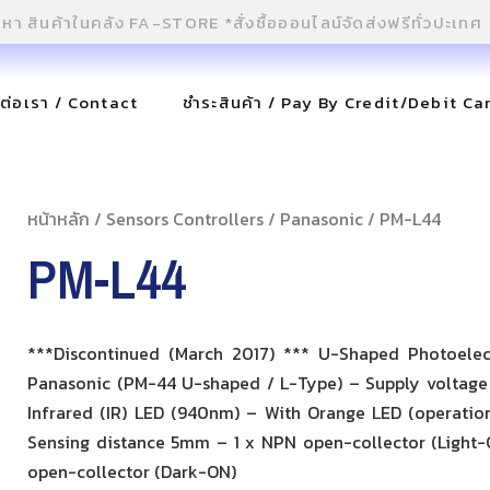
ดต่อเรา / Contact
ชำระสินค้า / Pay By Credit/Debit Ca
หน้าหลัก
/
Sensors Controllers
/
Panasonic
/ PM-L44
PM-L44
***Discontinued (March 2017) *** U-Shaped Photoelec
Panasonic (PM-44 U-shaped / L-Type) – Supply voltage
Infrared (IR) LED (940nm) – With Orange LED (operation
Sensing distance 5mm – 1 x NPN open-collector (Light-
open-collector (Dark-ON)