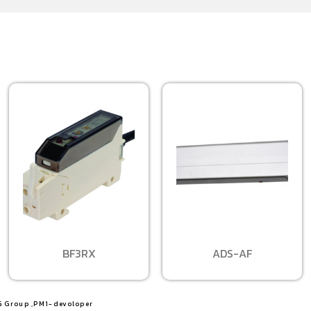
BF3RX
ADS-AF
G Group ,PM1-devoloper​