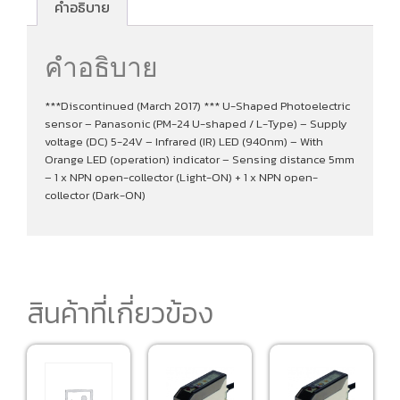
คำอธิบาย
คำอธิบาย
***Discontinued (March 2017) *** U-Shaped Photoelectric
sensor – Panasonic (PM-24 U-shaped / L-Type) – Supply
voltage (DC) 5-24V – Infrared (IR) LED (940nm) – With
Orange LED (operation) indicator – Sensing distance 5mm
– 1 x NPN open-collector (Light-ON) + 1 x NPN open-
collector (Dark-ON)
สินค้าที่เกี่ยวข้อง