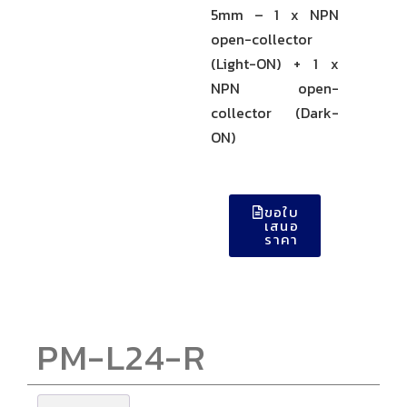
5mm – 1 x NPN
open-collector
(Light-ON) + 1 x
NPN open-
collector (Dark-
ON)
ขอใบ
เสนอ
ราคา
PM-L24-R