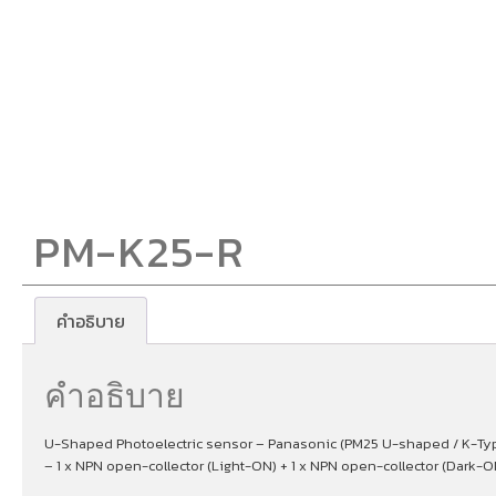
PM-K25-R
คำอธิบาย
คำอธิบาย
U-Shaped Photoelectric sensor – Panasonic (PM25 U-shaped / K-Type)
– 1 x NPN open-collector (Light-ON) + 1 x NPN open-collector (Dark-O