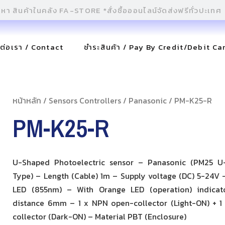
ดต่อเรา / Contact
ชำระสินค้า / Pay By Credit/Debit Ca
หน้าหลัก
/
Sensors Controllers
/
Panasonic
/ PM-K25-R
PM-K25-R
U-Shaped Photoelectric sensor – Panasonic (PM25 U
Type) – Length (Cable) 1m – Supply voltage (DC) 5-24V –
LED (855nm) – With Orange LED (operation) indicat
distance 6mm – 1 x NPN open-collector (Light-ON) + 
collector (Dark-ON) – Material PBT (Enclosure)