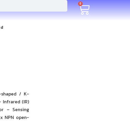
0
rd
-shaped / K-
 Infrared (IR)
or – Sensing
1 x NPN open-