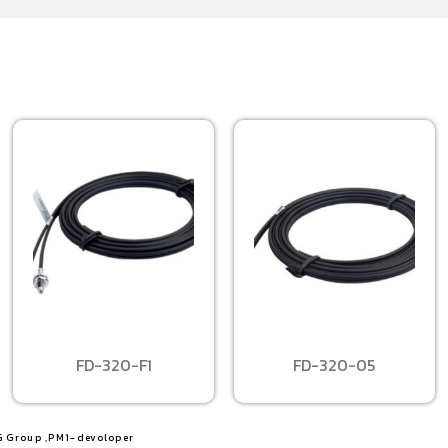
FD-320-F1
FD-320-05
G Group ,PM1-devoloper​