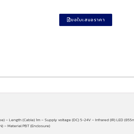
ขอใบเสนอราคา
 – Length (Cable) 1m – Supply voltage (DC) 5-24V – Infrared (IR) LED (85
N) – Material PBT (Enclosure)