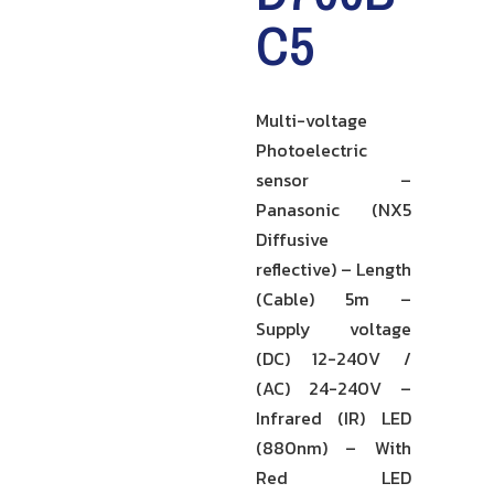
C5
Multi-voltage
Photoelectric
sensor –
Panasonic (NX5
Diffusive
reflective) – Length
(Cable) 5m –
Supply voltage
(DC) 12-240V /
(AC) 24-240V –
Infrared (IR) LED
(880nm) – With
Red LED