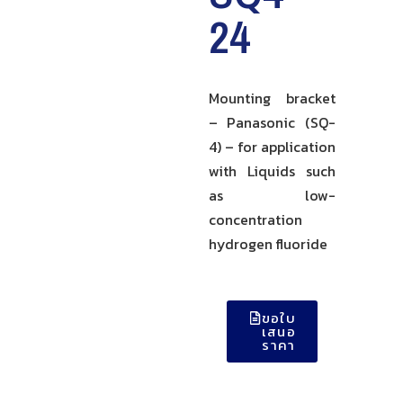
24
Mounting bracket
– Panasonic (SQ-
4) – for application
with Liquids such
as low-
concentration
hydrogen fluoride
ขอใบ
เสนอ
ราคา