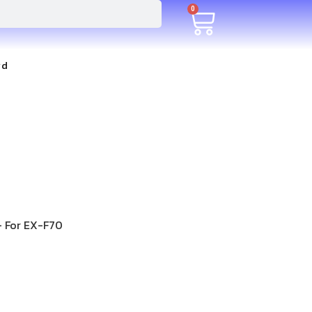
0
rd
– For EX-F70