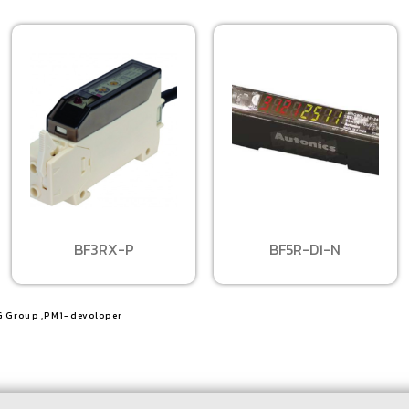
BF3RX-P
BF5R-D1-N
G Group ,PM1-devoloper​