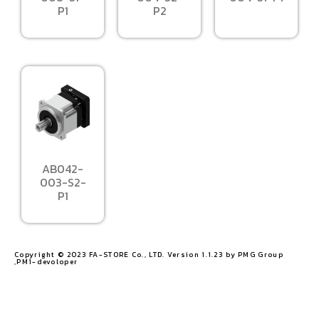
P1
P2
AB042-
003-S2-
P1
Copyright © 2023 FA-STORE Co., LTD. Version 1.1.23 by PMG Group
,PM1-devoloper​