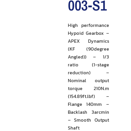
003-S1
High performance
Hypoid Gearbox –
APEX Dynamics
(KF (90degree
Angled)) – 1/3
ratio (1-stage
reduction) –
Nominal output
torque 210N.m
(154.89ft.lbf) –
Flange 140mm –
Backlash 3arcmin
– Smooth Output
Shaft