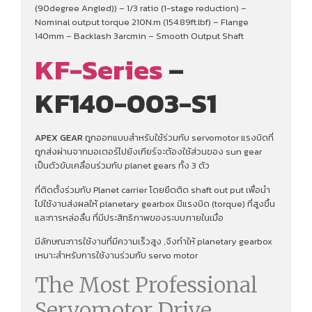
(90degree Angled)) – 1/3 ratio (1-stage reduction) –
Nominal output torque 210N.m (154.89ft.lbf) – Flange
140mm – Backlash 3arcmin – Smooth Output Shaft
KF-Series
–
KF140-003-S1
APEX GEAR
ถูกออกแบบสำหรับใช้ร่วมกับ servomotor แรงบิดที่
ถูกส่งผ่านจากมอเตอร์ไปยังเกียร์จะต้องใช้ส่วนของ sun gear
เป็นตัวขับเคลื่อนร่วมกับ planet gears ทั้ง 3 ตัว
ที่ติดตั้งร่วมกับ Planet carrier โดยยึดติด shaft out put เพื่อนํา
ไปใช้งานส่งผลให้ planetary gearbox มีแรงบิด (torque) ที่สูงขึ้น
และการหล่อลื่น ที่มีประสิทธิภาพของระบบภายในเมื่อ
มีลักษณะการใช้งานที่มีความเร็วสูง ,จึงทําให้ planetary gearbox
เหมาะสำหรับการใช้งานร่วมกับ servo motor
The Most Professional
Servomotor Drive