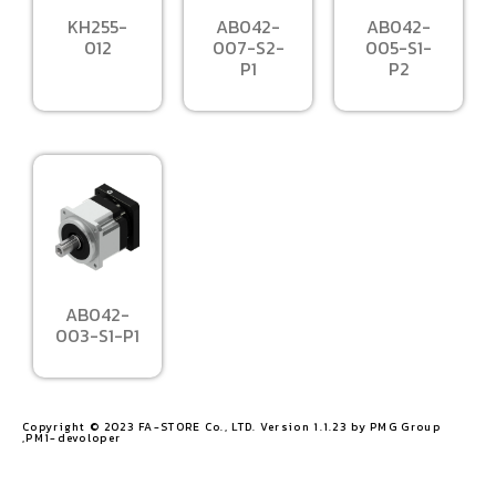
KH255-
AB042-
AB042-
012
007-S2-
005-S1-
P1
P2
AB042-
003-S1-P1
Copyright © 2023 FA-STORE Co., LTD. Version 1.1.23 by PMG Group
,PM1-devoloper​