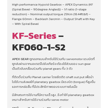
High performance Hypoid Gearbox – APEX Dynamics (KF
(Spiral Bevel – 90degree Angled)) – 1/1 ratio (1-stage
reduction) – Nominal output torque 25N.m (18.44ft.lbf) –
Flange 60mm – Backlash 3arcmin – Output Shaft with Key
– With Spiral Bevel
KF-Series
–
KF060-1-S2
APEX GEAR
ถูกออกแบบสำหรับใช้ร่วมกับ servomotor แรงบิดที่
ถูกส่งผ่านจากมอเตอร์ไปยังเกียร์จะต้องใช้ส่วนของ sun gear
เป็นตัวขับเคลื่อนร่วมกับ planet gears ทั้ง 3 ตัว
ที่ติดตั้งร่วมกับ Planet carrier โดยยึดติด shaft out put เพื่อนํา
ไปใช้งานส่งผลให้ planetary gearbox มีแรงบิด (torque) ที่สูงขึ้น
และการหล่อลื่น ที่มีประสิทธิภาพของระบบภายในเมื่อ
มีลักษณะการใช้งานที่มีความเร็วสูง ,จึงทําให้ planetary gearbox
เหมาะสำหรับการใช้งานร่วมกับ servo motor