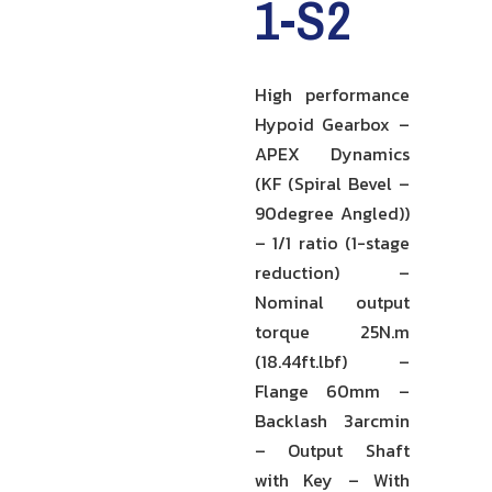
1-S2
High performance
Hypoid Gearbox –
APEX Dynamics
(KF (Spiral Bevel –
90degree Angled))
– 1/1 ratio (1-stage
reduction) –
Nominal output
torque 25N.m
(18.44ft.lbf) –
Flange 60mm –
Backlash 3arcmin
– Output Shaft
with Key – With