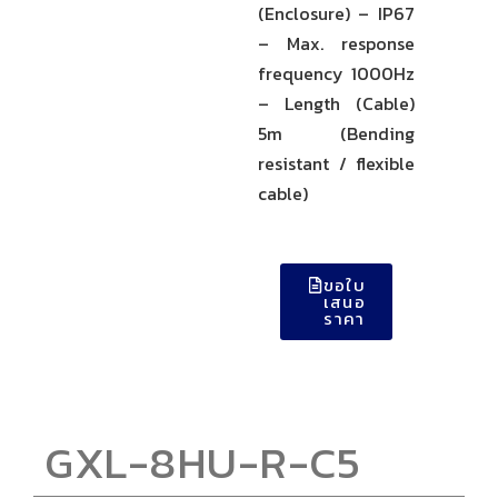
(Enclosure) – IP67
– Max. response
frequency 1000Hz
– Length (Cable)
5m (Bending
resistant / flexible
cable)
ขอใบ
เสนอ
ราคา
GXL-8HU-R-C5